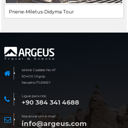
Priene-Miletus-Didyma Tour
Istiklal Caddesi No:47
50400 Ürgüp
Nevsehir/TURKEY
Ligue para nós
+90 384 341 4688
Nos envie um e-mail
info@argeus.com