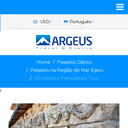
USD
Português
Home
Passeios Diários
Passeios na Região do Mar Egeu
Afrodísias e Pamukkale Tour
/