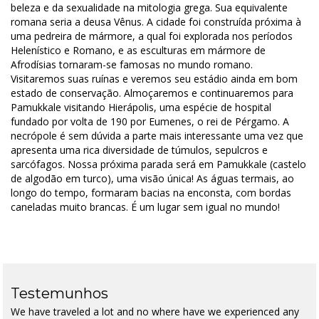
beleza e da sexualidade na mitologia grega. Sua equivalente
romana seria a deusa Vênus. A cidade foi construída próxima à
uma pedreira de mármore, a qual foi explorada nos períodos
Helenístico e Romano, e as esculturas em mármore de
Afrodísias tornaram-se famosas no mundo romano.
Visitaremos suas ruínas e veremos seu estádio ainda em bom
estado de conservação. Almoçaremos e continuaremos para
Pamukkale visitando Hierápolis, uma espécie de hospital
fundado por volta de 190 por Eumenes, o rei de Pérgamo. A
necrópole é sem dúvida a parte mais interessante uma vez que
apresenta uma rica diversidade de túmulos, sepulcros e
sarcófagos. Nossa próxima parada será em Pamukkale (castelo
de algodão em turco), uma visão única! As águas termais, ao
longo do tempo, formaram bacias na enconsta, com bordas
caneladas muito brancas. É um lugar sem igual no mundo!
Testemunhos
We have traveled a lot and no where have we experienced any