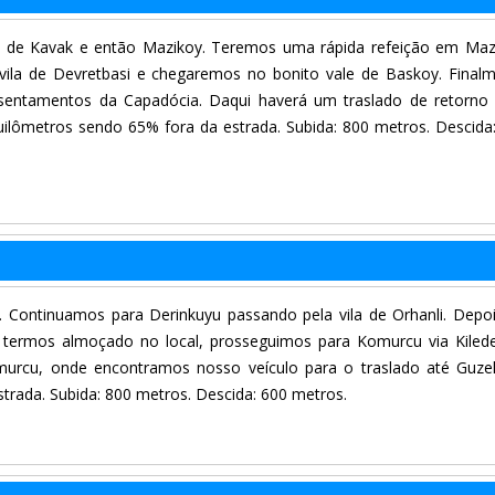
a de Kavak e então Mazikoy. Teremos uma rápida refeição em Maz
vila de Devretbasi e chegaremos no bonito vale de Baskoy. Final
sentamentos da Capadócia. Daqui haverá um traslado de retorno
uilômetros sendo 65% fora da estrada. Subida: 800 metros. Descida
. Continuamos para Derinkuyu passando pela vila de Orhanli. Depo
e termos almoçado no local, prosseguimos para Komurcu via Kiled
urcu, onde encontramos nosso veículo para o traslado até Guzel
trada. Subida: 800 metros. Descida: 600 metros.