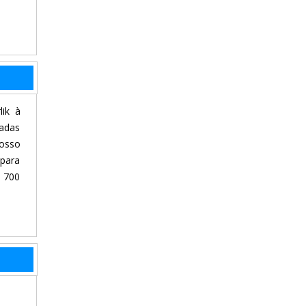
lik à
vadas
nosso
 para
: 700