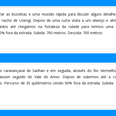
r as bicicletas e uma reunião rápida para discutir alguns detalh
 riacho de Uzengi. Depois de uma curta visita a um vilarejo e al
hedos até chegamos na fortaleza da cidade para termos uma v
% fora da estrada. Subida: 700 metros. Descida: 700 metros.
 caravançarai de Sarihan e em seguida, através do Rio Vermelh
vusin seguido do Vale do Amor. Depois de subirmos até a col
o. Percurso de 35 quilômetros sendo 90% fora da estrada. Subida: