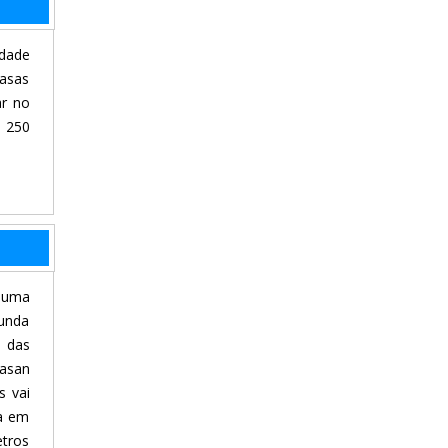
idade
casas
ar no
: 250
, uma
gunda
á das
Hasan
s vai
da em
etros