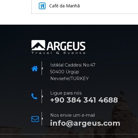
Café da Manhã
Istiklal Caddesi No:47
50400 Ürgüp
Nevsehir/TURKEY
Ligue para nós
+90 384 341 4688
Nos envie um e-mail
info@argeus.com