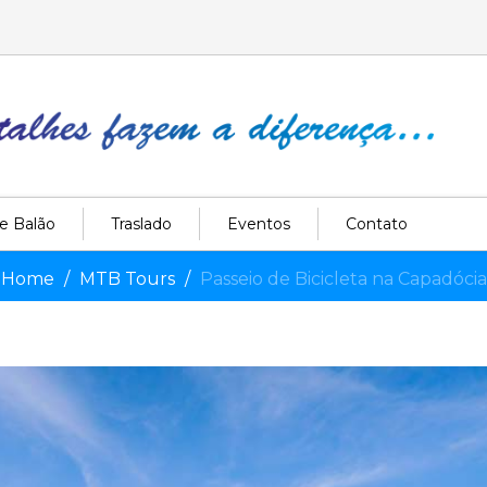
e Balão
Traslado
Eventos
Contato
Home
MTB Tours
Passeio de Bicicleta na Capadócia