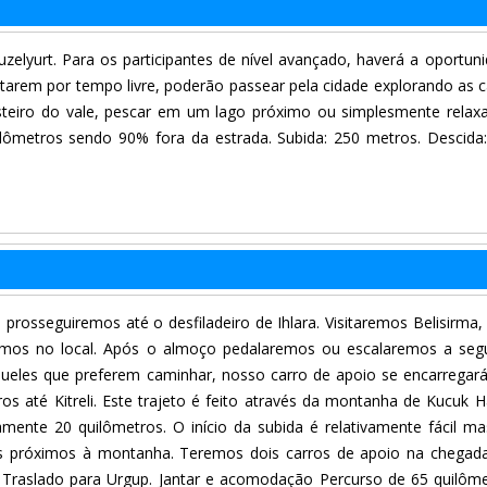
uzelyurt. Para os participantes de nível avançado, haverá a oportun
tarem por tempo livre, poderão passear pela cidade explorando as 
steiro do vale, pescar em um lago próximo ou simplesmente relax
ilômetros sendo 90% fora da estrada. Subida: 250 metros. Descida
 prosseguiremos até o desfiladeiro de Ihlara. Visitaremos Belisirma
remos no local. Após o almoço pedalaremos ou escalaremos a se
a aqueles que preferem caminhar, nosso carro de apoio se encarregar
ros até Kitreli. Este trajeto é feito através da montanha de Kucuk 
nte 20 quilômetros. O início da subida é relativamente fácil ma
os próximos à montanha. Teremos dois carros de apoio na chega
s. Traslado para Urgup. Jantar e acomodação Percurso de 65 quilôm