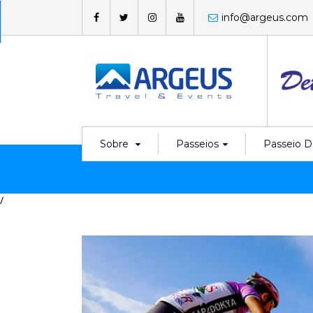
info@argeus.com
Sobre
Passeios
Passeio D
/