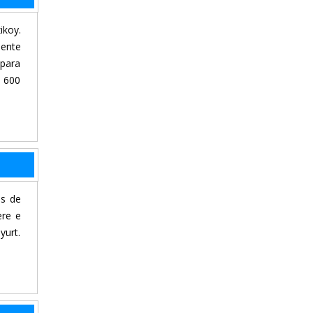
ikoy.
mente
 para
: 600
is de
ere e
yurt.