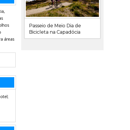
ia,
as
olhos
Passeio de Meio Dia de
Bicicleta na Capadócia
o
ra áreas
otel;