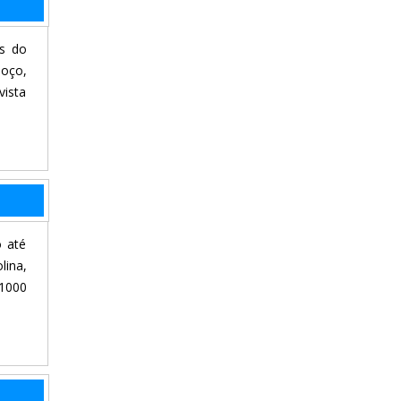
es do
moço,
ista
o até
ina,
 1000