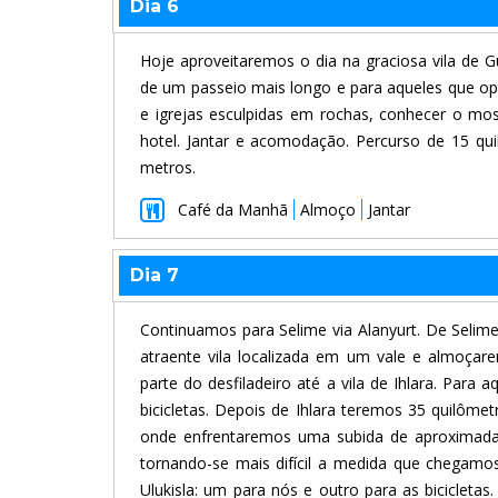
Dia 6
Hoje aproveitaremos o dia na graciosa vila de G
de um passeio mais longo e para aqueles que op
e igrejas esculpidas em rochas, conhecer o mo
hotel. Jantar e acomodação. Percurso de 15 qu
metros.
Café da Manhã
Almoço
Jantar
Dia 7
Continuamos para Selime via Alanyurt. De Selime
atraente vila localizada em um vale e almoça
parte do desfiladeiro até a vila de Ihlara. Par
bicicletas. Depois de Ihlara teremos 35 quilômet
onde enfrentaremos uma subida de aproximadame
tornando-se mais difícil a medida que chegam
Ulukisla: um para nós e outro para as bicicleta