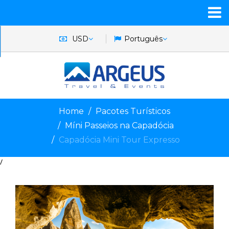
USD
Português
Home
Pacotes Turísticos
Míni Passeios na Capadócia
Capadócia Mini Tour Expresso
/