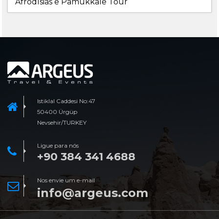
Afrodísias e Pamukkale Tour
Istiklal Caddesi No:47
50400 Ürgüp
Nevsehir/TURKEY
Ligue para nós
+90 384 341 4688
Nos envie um e-mail
info@argeus.com