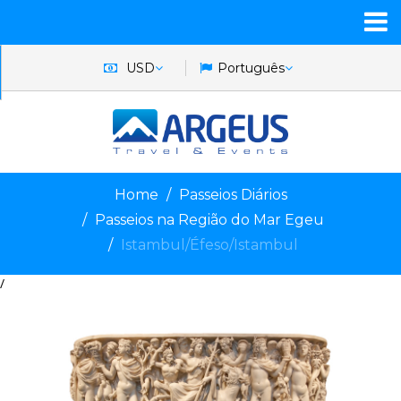
USD
Português
Home
Passeios Diários
Passeios na Região do Mar Egeu
Istambul/Éfeso/Istambul
/