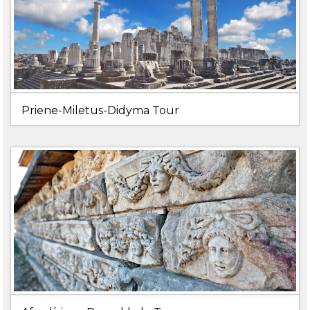
Priene-Miletus-Didyma Tour